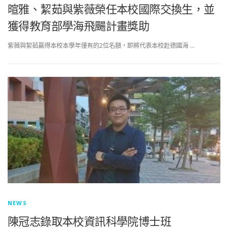
暄雅、絜茹與紫薇榮任本校國際交換生，並
獲得教育部學海飛颺計畫獎助
紫薇與絜茹贏得本校本學年僅有的2位名額，即將代表本校赴德國海 …
NEWS
陳冠志錄取本校資訊科學院博士班