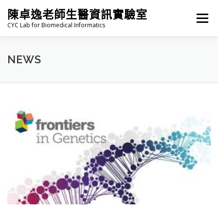
跳
陳卓逸老師生醫資訊實驗室
至
選單
主
CYC Lab for Biomedical Informatics
要
內
容
HOME
NEWS
PI
MEMBERS
NEWS
PUBLICATIONS
N
E
W
S