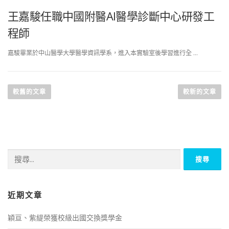
王嘉駿任職中國附醫AI醫學診斷中心研發工
程師
嘉駿畢業於中山醫學大學醫學資訊學系，進入本實驗室後學習進行全 …
文
章
較舊的文章
較新的文章
導
覽
搜
尋
關
鍵
字:
近期文章
穎亘、紫緹榮獲校級出國交換獎學金