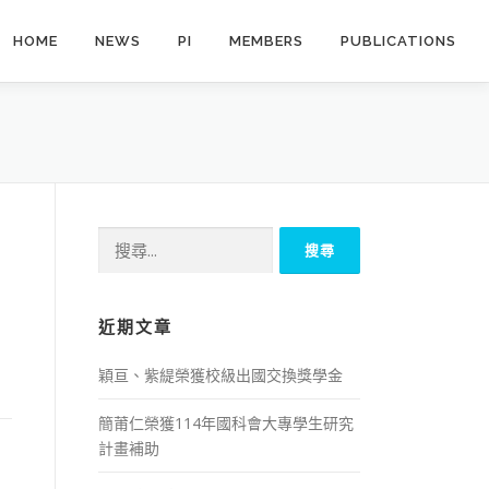
HOME
NEWS
PI
MEMBERS
PUBLICATIONS
搜
尋
關
鍵
近期文章
字:
穎亘、紫緹榮獲校級出國交換獎學金
簡莆仁榮獲114年國科會大專學生研究
計畫補助