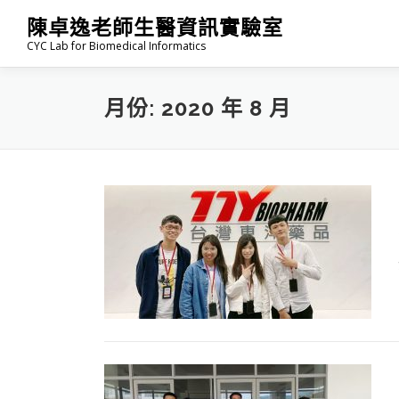
跳
陳卓逸老師生醫資訊實驗室
至
CYC Lab for Biomedical Informatics
主
要
內
月份:
2020 年 8 月
容