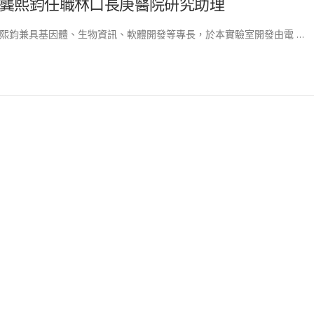
龔熙鈞任職林口長庚醫院研究助理
熙鈞兼具基因體、生物資訊、軟體開發等專長，於本實驗室開發由電 …