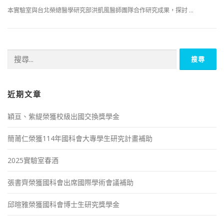
本實驗室與台北榮總醫學研究部洪凱風醫師團隊合作研究成果，探討 …
搜
尋
關
鍵
字:
近期文章
穎亘、紫緹榮獲校級出國交換獎學金
簡莆仁榮獲114年國科會大專學生研究計畫補助
2025實驗室春酒
張書齊榮獲國科會出席國際學術會議補助
邱暄雅榮獲國科會博士生研究獎學金