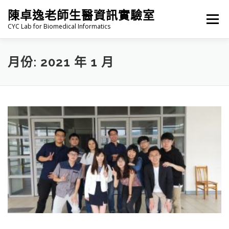
跳
陳卓逸老師生醫資訊實驗室
至
選單
主
CYC Lab for Biomedical Informatics
要
內
容
HOME
NEWS
PI
MEMBERS
月份:
2021 年 1 月
PUBLICATIONS