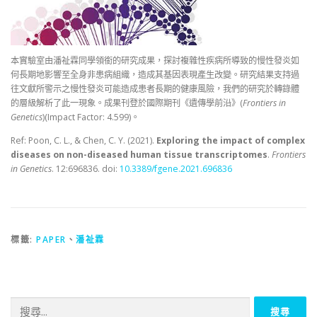
本實驗室由潘祉霖同學領銜的研究成果，探討複雜性疾病所導致的慢性發炎如
何長期地影響至全身非患病組織，造成其基因表現產生改變。研究結果支持過
往文獻所警示之慢性發炎可能造成患者長期的健康風險，我們的研究於轉錄體
的層級解析了此一現象。成果刊登於國際期刊《遺傳學前沿》(
Frontiers in
Genetics
)(Impact Factor: 4.599)。
Ref: Poon, C. L., & Chen, C. Y. (2021).
Exploring the impact of complex
diseases on non-diseased human tissue transcriptomes
.
Frontiers
in Genetics
. 12:696836. doi:
10.3389/fgene.2021.696836
標籤:
PAPER
、
潘祉霖
搜