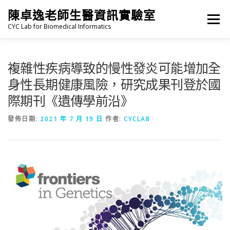
跳
陳卓逸老師生醫資訊實驗室
至
選單
主
CYC Lab for Biomedical Informatics
要
內
容
HOME
NEWS
PI
MEMBERS
複雜性疾病導致的慢性發炎可能增加全
身性長期健康風險，研究成果刊登於國
際期刊《遺傳學前沿》
PUBLICATIONS
發佈日期:
2021 年 7 月 19 日
作者:
CYCLAB