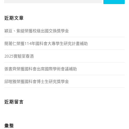
尋
關
鍵
字:
近期文章
穎亘、紫緹榮獲校級出國交換獎學金
簡莆仁榮獲114年國科會大專學生研究計畫補助
2025實驗室春酒
張書齊榮獲國科會出席國際學術會議補助
邱暄雅榮獲國科會博士生研究獎學金
近期留言
彙整